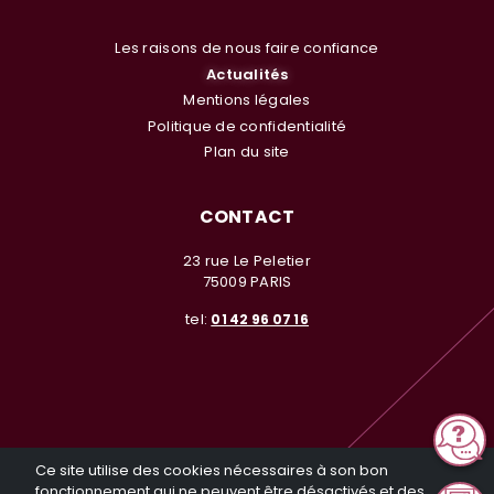
Les raisons de nous faire confiance
Actualités
Mentions légales
Politique de confidentialité
Plan du site
CONTACT
23 rue Le Peletier
75009 PARIS
tel:
01 42 96 07 16
© Investir en Nue Propriété 2026. Tous droits réservés. Toute
Ce site utilise des cookies nécessaires à son bon
reproduction même partielle sans notre autorisation est interdite
fonctionnement qui ne peuvent être désactivés et des