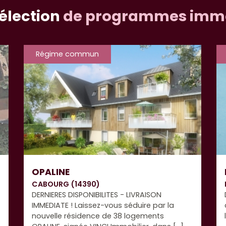
sélection
de programmes immo
Régime commun
OPALINE
CABOURG (14390)
DERNIERES DISPONIBILITES - LIVRAISON
IMMEDIATE ! Laissez-vous séduire par la
nouvelle résidence de 38 logements