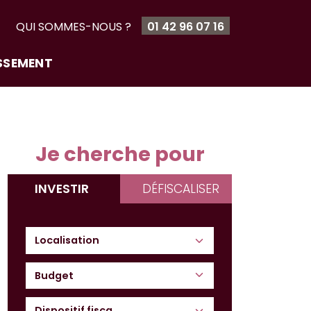
T
QUI SOMMES-NOUS ?
01 42 96 07 16
ISSEMENT
Je cherche pour
INVESTIR
DÉFISCALISER
Budget