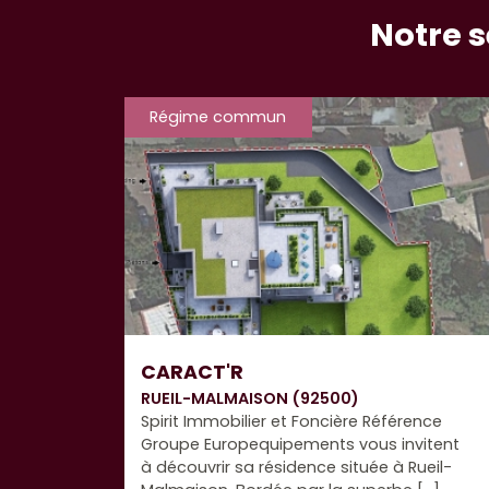
Notre 
Régime commun
CARACT'R
RUEIL-MALMAISON (92500)
Spirit Immobilier et Foncière Référence
pose
Groupe Europequipements vous invitent
ue
à découvrir sa résidence située à Rueil-