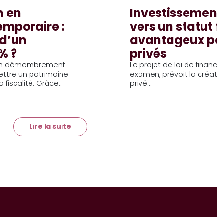
n en
Investissement
mporaire :
vers un statut 
 d’un
avantageux pou
% ?
privés
s en démembrement
Le projet de loi de fina
ttre un patrimoine
examen, prévoit la créati
fiscalité. Grâce...
privé...
Lire la suite