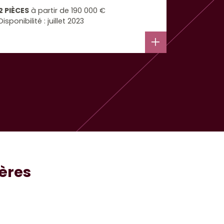
continuité 
2 PIÈCES
à partir de
190 000 €
Disponibilité : juillet 2023
DU 2 AU 4
Disponibi
ières