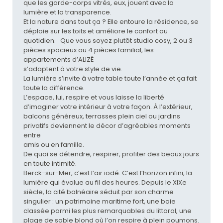
que les garde-corps vitrés, eux, jouent avec la
lumière et la transparence.
Et la nature dans tout ça ? Elle entoure la résidence, se
déploie sur les toits et améliore le confort au
quotidien. Que vous soyez plutôt studio cosy, 2 ou 3
pièces spacieux ou 4 pièces familial, les
appartements d’ALIZÉ
s’adaptent à votre style de vie.
La lumière s’invite à votre table toute l’année et ça fait
toute la différence.
L’espace, lui, respire et vous laisse la liberté
d’imaginer votre intérieur à votre façon. À l’extérieur,
balcons généreux, terrasses plein ciel ou jardins
privatifs deviennent le décor d’agréables moments
entre
amis ou en famille.
De quoi se détendre, respirer, profiter des beaux jours
en toute intimité.
Berck-sur-Mer, c’est l’air iodé. C’est l’horizon infini, la
lumière qui évolue au fil des heures. Depuis le XIXe
siècle, la cité balnéaire séduit par son charme
singulier : un patrimoine maritime fort, une baie
classée parmi les plus remarquables du littoral, une
plage de sable blond où l’on respire à plein poumons.