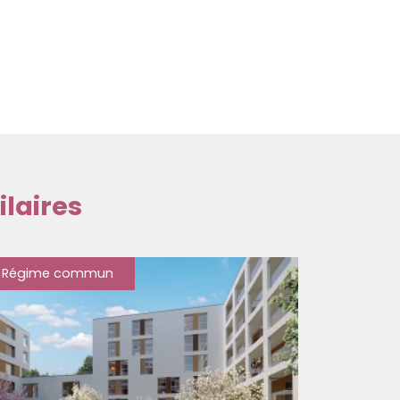
laires
Régime commun