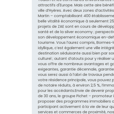
attractifs d'Europe. Mais cette aire bénéfi
ville d’Hyères. Avec deux zones d’activit
Martin – comptabilisant 400 établissements
belle vitalité économique à seulement 
projets de ZAE sont en cours de dével
santé et de la silver economy ; perspecti
son développement économique en-dehor
tourisme. Vous l’aurez compris, Bormes
idyllique, c’est également une ville intég
destination séduisante aussi bien par s
culturel ; autant d’atouts pour y réaliser 
vous offre de nombreux avantages et ga
exigeantes, garantie décennale, garantie 
vous serez aussi à l’abri de travaux pend
votre résidence principale, vous pouvez p
de notaire réduits, à environ 2,5 %, l’imm
pour les accédants.Envie de devenir pro
de 30 ans, le groupe Pichet – promoteur 
proposer des programmes immobiliers au
participant activement à la vie de leur q
services et commerces de proximité, nos