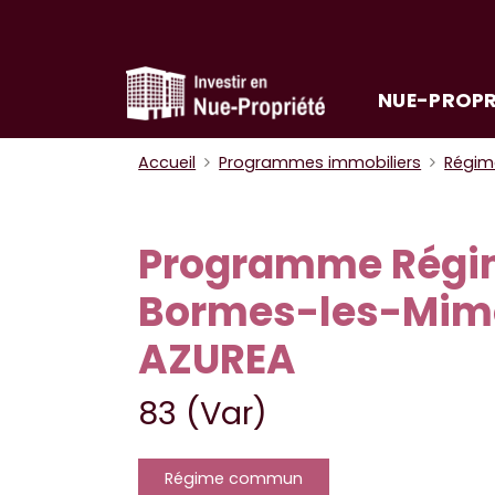
NUE-PROPR
Accueil
Programmes immobiliers
Régi
Programme Rég
Bormes-les-Mimo
AZUREA
83 (Var)
Régime commun