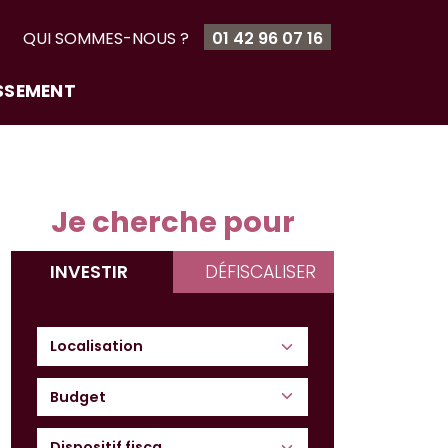
T
QUI SOMMES-NOUS ?
01 42 96 07 16
ISSEMENT
Je cherche pour
INVESTIR
DÉFISCALISER
Budget