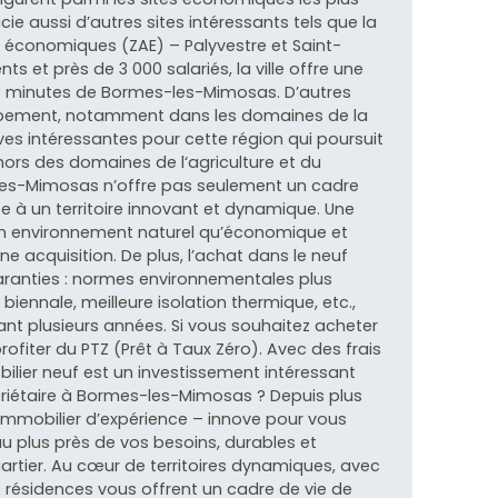
cie aussi d’autres sites intéressants tels que la
és économiques (ZAE) – Palyvestre et Saint-
 et près de 3 000 salariés, la ville offre une
25 minutes de Bormes-les-Mimosas. D’autres
oppement, notamment dans les domaines de la
ves intéressantes pour cette région qui poursuit
s des domaines de l‘agriculture et du
-les-Mimosas n’offre pas seulement un cadre
rée à un territoire innovant et dynamique. Une
on environnement naturel qu’économique et
une acquisition. De plus, l’achat dans le neuf
ranties : normes environnementales plus
biennale, meilleure isolation thermique, etc.,
ant plusieurs années. Si vous souhaitez acheter
rofiter du PTZ (Prêt à Taux Zéro). Avec des frais
obilier neuf est un investissement intéressant
priétaire à Bormes-les-Mimosas ? Depuis plus
immobilier d’expérience – innove pour vous
 plus près de vos besoins, durables et
uartier. Au cœur de territoires dynamiques, avec
 résidences vous offrent un cadre de vie de