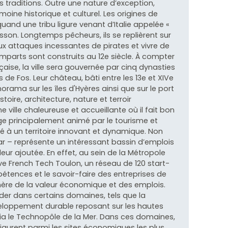
es traditions. Outre une nature d’exception,
ine historique et culturel. Les origines de
nd une tribu ligure venant d’Italie appelée «
asson. Longtemps pêcheurs, ils se replièrent sur
ux attaques incessantes de pirates et vivre de
remparts sont construits au 12e siècle. À compter
nçaise, la ville sera gouvernée par cinq dynasties
de Fos. Leur château, bâti entre les 13e et XIVe
norama sur les îles d'Hyères ainsi que sur le port
toire, architecture, nature et terroir
ville chaleureuse et accueillante où il fait bon
age principalement animé par le tourisme et
égré à un territoire innovant et dynamique. Non
r – représente un intéressant bassin d’emplois
ur ajoutée. En effet, au sein de la Métropole
e French Tech Toulon, un réseau de 120 start-
étences et le savoir-faire des entreprises de
nère de la valeur économique et des emplois.
eader dans certains domaines, tels que la
veloppement durable reposant sur les hautes
ia le Technopôle de la Mer. Dans ces domaines,
gurent parmi les sites économiques les plus