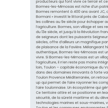
producteurs qui font vivre ce terroir et c
Bormes-les-Mimosas est riche d’un patrimo
Bormes remontent à 400 ans avant JC, qua
Bormani » investit le littoral près de Cab
les collines au 9e siècle pour échapper a
l’agriculture. Bormes, son village et ses 
du 13e siècle, et jusqu’à la Révolution fra
de seigneurs dont les puissants Seigneurs 
siècles, offre d’ailleurs un magnifique pa
de plaisance de la Favière. Mélangeant his
authentique, Bormes-les-Mimosas est une 
vivre. Si Bormes-les-Mimosas est un vill
l’agriculture, il n’en reste pas moins int
loin, Toulon – capitale économique du Va
dans des domaines innovants à forte vale
Toulon Provence Méditerranée, on retrouv
up qui permet de faire rayonner les comp
l’aire toulonnaise. Un écosystème qui gé
Ce territoire attire et se positionne en l
sécurité, de la sûreté maritime et du dé
technologies marines et sous-marines, v
Toulon et les communes environnantes fi