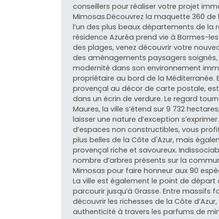
conseillers pour réaliser votre projet imm
Mimosas.Découvrez la maquette 360 de la 
l’un des plus beaux départements de la 
résidence Azuréa prend vie à Bormes-les
des plages, venez découvrir votre nouvea
des aménagements paysagers soignés, c
modernité dans son environnement imméd
propriétaire au bord de la Méditerranée.
provençal au décor de carte postale, es
dans un écrin de verdure. Le regard tour
Maures, la ville s’étend sur 9 732 hectare
laisser une nature d’exception s’exprime
d’espaces non constructibles, vous profi
plus belles de la Côte d'Azur, mais égalem
provençal riche et savoureux. Indissocia
nombre d’arbres présents sur la commun
Mimosas pour faire honneur aux 90 espèc
La ville est également le point de départ
parcourir jusqu’à Grasse. Entre massifs fore
découvrir les richesses de la Côte d’Azu
authenticité à travers les parfums de mi