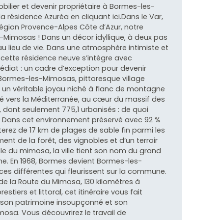
obilier et devenir propriétaire à Bormes-les-
résidence Azuréa en cliquant ici.Dans le Var,
région Provence-Alpes Côte d’Azur, notre
-Mimosas ! Dans un décor idyllique, à deux pas
u lieu de vie. Dans une atmosphère intimiste et
ette résidence neuve s’intègre avec
iat : un cadre d’exception pour devenir
 Bormes-les-Mimosas, pittoresque village
t un véritable joyau niché à flanc de montagne
né vers la Méditerranée, au cœur du massif des
s, dont seulement 775,1 urbanisés : de quoi
r. Dans cet environnement préservé avec 92 %
terez de 17 km de plages de sable fin parmi les
ent de la forêt, des vignobles et d’un terroir
ble du mimosa, la ville tient son nom du grand
e. En 1968, Bormes devient Bormes-les-
es différentes qui fleurissent sur la commune.
 de la Route du Mimosa, 130 kilomètres à
stiers et littoral, cet itinéraire vous fait
r, son patrimoine insoupçonné et son
mosa. Vous découvrirez le travail de