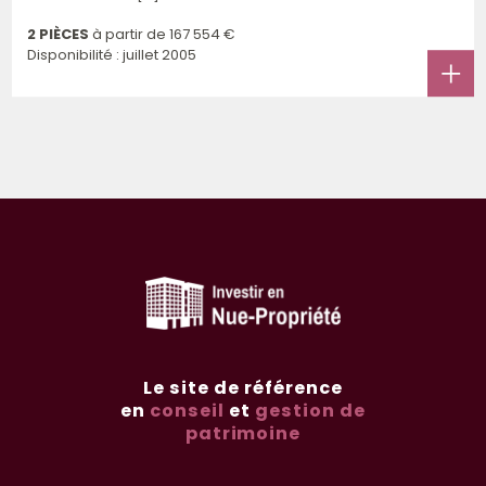
2 PIÈCES
à partir de
167 554 €
Disponibilité : juillet 2005
Le site de référence
en
conseil
et
gestion de
patrimoine