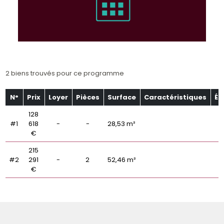
2 biens trouvés pour ce programme
N°
Prix
Loyer
Pièces
Surface
Caractéristiques
Ét
128
#1
618
-
-
28,53 m²
€
215
#2
291
-
2
52,46 m²
€