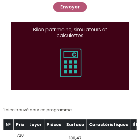
Envoyer
Bilan patrimoine, simulateurs et
calculettes
1 bien trouvé pour ce programme
N°
Prix
Loyer
Pièces
Surface
Caractéristiques
Ét
720
130,47