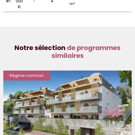
#1
000
-
4
m²
€
Notre sélection
de programmes
similaires
Régime commun