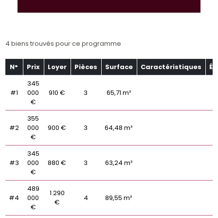
4 biens trouvés pour ce programme
N°
Prix
Loyer
Pièces
Surface
Caractéristiques
Ét
345
#1
000
910 €
3
65,71 m²
€
355
#2
000
900 €
3
64,48 m²
€
345
#3
000
880 €
3
63,24 m²
€
489
1 290
#4
000
4
89,55 m²
€
€