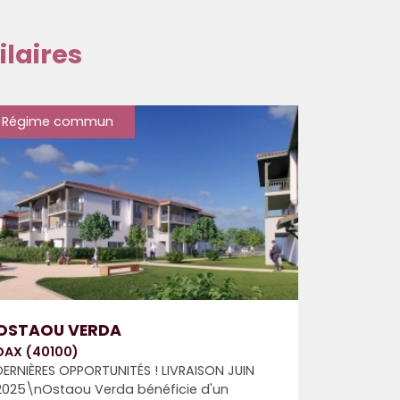
laires
Régime commun
OSTAOU VERDA
DAX (40100)
DERNIÈRES OPPORTUNITÉS ! LIVRAISON JUIN
2025\nOstaou Verda bénéficie d'un