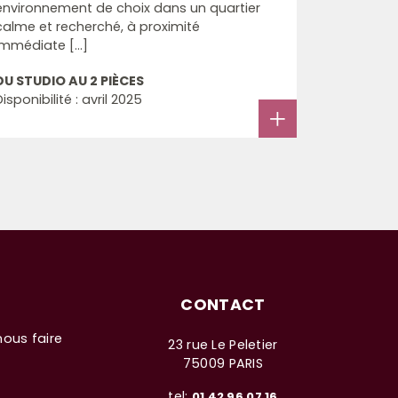
environnement de choix dans un quartier
calme et recherché, à proximité
immédiate [...]
DU STUDIO AU 2 PIÈCES
Disponibilité : avril 2025
CONTACT
nous faire
23 rue Le Peletier
75009 PARIS
tel:
01 42 96 07 16