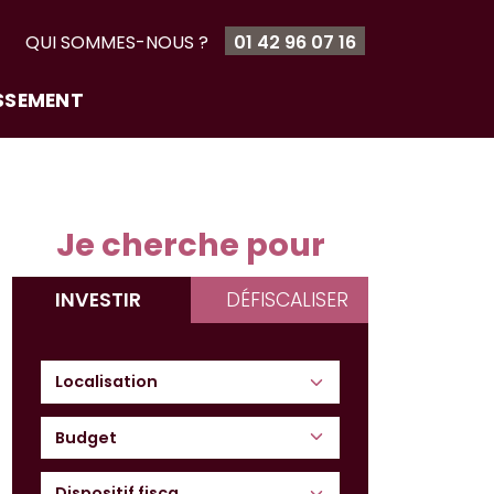
T
QUI SOMMES-NOUS ?
01 42 96 07 16
ISSEMENT
Je cherche pour
INVESTIR
DÉFISCALISER
Budget