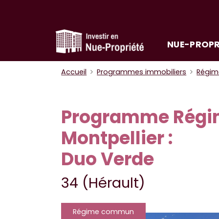
NUE-PROPR
Accueil
Programmes immobiliers
Régi
Programme Rég
Montpellier :
Duo Verde
34 (Hérault)
Régime commun