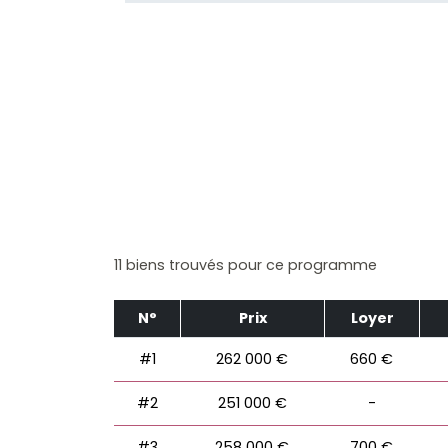
11 biens trouvés pour ce programme
N°
Prix
Loyer
#1
262 000 €
660 €
#2
251 000 €
-
#3
258 000 €
700 €