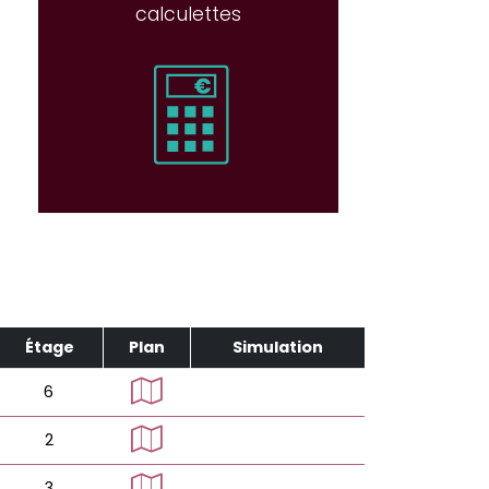
calculettes
Étage
Plan
Simulation
6
2
3