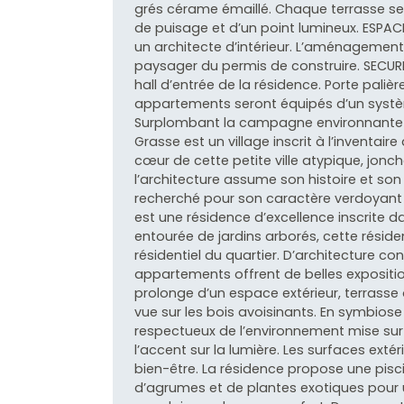
grés cérame émaillé. Chaque terrasse ser
de puisage et d’un point lumineux. ESPAC
un architecte d’intérieur. L’aménagemen
paysager du permis de construire. SECURI
hall d’entrée de la résidence. Porte paliè
appartements seront équipés d’un syst
Surplombant la campagne environnante e
Grasse est un village inscrit à l’inventair
cœur de cette petite ville atypique, jonc
l’architecture assume son histoire et son
recherché pour son caractère verdoyant e
est une résidence d’excellence inscrite 
entourée de jardins arborés, cette résid
résidentiel du quartier. D’architecture 
appartements offrent de belles expositi
prolonge d’un espace extérieur, terrasse 
vue sur les bois avoisinants. En symbiose
respectueux de l’environnement mise sur 
l’accent sur la lumière. Les surfaces ex
bien-être. La résidence propose une pisci
d’agrumes et de plantes exotiques pour u