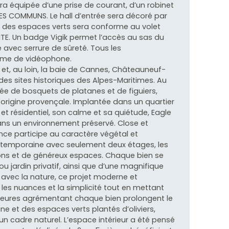
a équipée d’une prise de courant, d’un robinet
ES COMMUNS. Le hall d’entrée sera décoré par
t des espaces verts sera conforme au volet
TE. Un badge Vigik permet l’accès au sas du
re avec serrure de sûreté. Tous les
ème de vidéophone.
t, au loin, la baie de Cannes, Châteauneuf-
e des sites historiques des Alpes-Maritimes. Au
hée de bosquets de platanes et de figuiers,
 origine provençale. Implantée dans un quartier
t résidentiel, son calme et sa quiétude, Eagle
dans un environnement préservé. Close et
ence participe au caractère végétal et
contemporaine avec seulement deux étages, les
ons et de généreux espaces. Chaque bien se
ou jardin privatif, ainsi que d’une magnifique
 avec la nature, ce projet moderne et
les nuances et la simplicité tout en mettant
térieures agrémentant chaque bien prolongent le
ne et des espaces verts plantés d’oliviers,
n cadre naturel. L’espace intérieur a été pensé