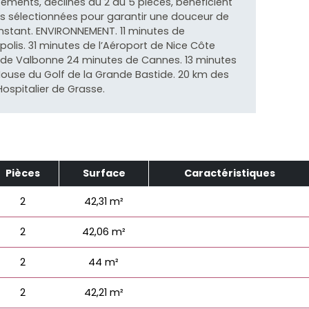
tements, déclinés du 2 au 5 pièces, bénéficient
s sélectionnées pour garantir une douceur de
instant. ENVIRONNEMENT. 11 minutes de
polis. 31 minutes de l’Aéroport de Nice Côte
s de Valbonne 24 minutes de Cannes. 13 minutes
House du Golf de la Grande Bastide. 20 km des
ospitalier de Grasse.
Pièces
Surface
Caractéristiques
2
42,31 m²
2
42,06 m²
2
44 m²
2
42,21 m²