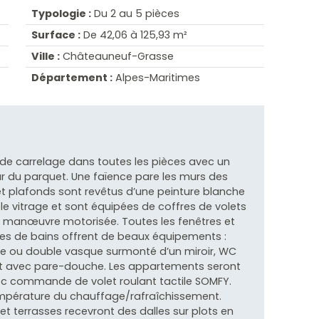
Typologie :
Du 2 au 5 pièces
Surface :
De 42,06 à 125,93 m²
Ville :
Châteauneuf-Grasse
Département :
Alpes-Maritimes
s de carrelage dans toutes les pièces avec un
ar du parquet. Une faïence pare les murs des
 et plafonds sont revêtus d’une peinture blanche
ble vitrage et sont équipées de coffres de volets
ec manœuvre motorisée. Toutes les fenêtres et
les de bains offrent de beaux équipements :
le ou double vasque surmonté d’un miroir, WC
at avec pare-douche. Les appartements seront
c commande de volet roulant tactile SOMFY.
température du chauffage/rafraîchissement.
et terrasses recevront des dalles sur plots en