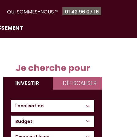
T
QUI SOMMES-NOUS ?
01 42 96 07 16
ISSEMENT
Je cherche pour
INVESTIR
DÉFISCALISER
Budget