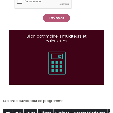
Envoyer
Bilan patrimoine, simulateurs et
calculettes
13 biens trouvés pour ce programme
N°
Prix
Loyer
Pièces
Surface
Caractéristiques
É