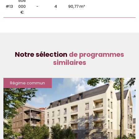
506
#13
000
-
4
90,77 m²
€
Notre sélection
de programmes
similaires
Régime commun