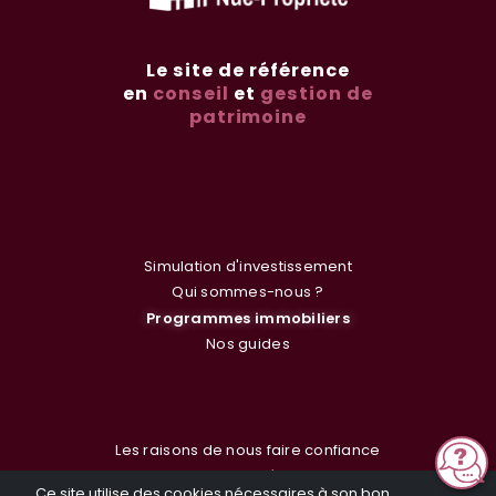
Le site de référence
en
conseil
et
gestion de
patrimoine
Simulation d'investissement
Qui sommes-nous ?
Programmes immobiliers
Nos guides
Les raisons de nous faire confiance
Actualités
Ce site utilise des cookies nécessaires à son bon