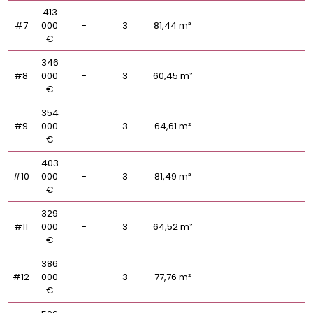
413
#7
000
-
3
81,44 m²
€
346
#8
000
-
3
60,45 m²
€
354
#9
000
-
3
64,61 m²
€
403
#10
000
-
3
81,49 m²
€
329
#11
000
-
3
64,52 m²
€
386
#12
000
-
3
77,76 m²
€