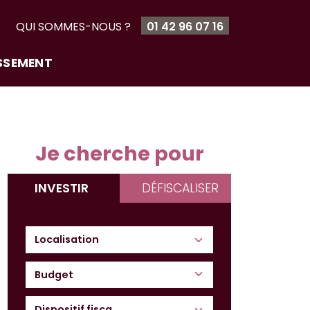
T
QUI SOMMES-NOUS ?
01 42 96 07 16
ISSEMENT
Je cherche pour
INVESTIR
DÉFISCALISER
Budget