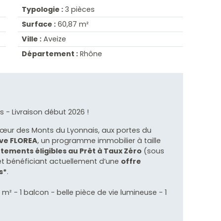
Typologie :
3 pièces
Surface :
60,87 m²
Ville :
Aveize
Département :
Rhône
 - Livraison début 2026 !
 cœur des Monts du Lyonnais, aux portes du
ve FLOREA
, un programme immobilier à taille
ements éligibles au Prêt à Taux Zéro
(sous
) et bénéficiant actuellement d’une
offre
s*
.
m² - 1 balcon - belle pièce de vie lumineuse - 1