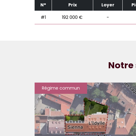
N°
Prix
Loyer
P
#1
192 000 €
-
Notre 
Régime commun