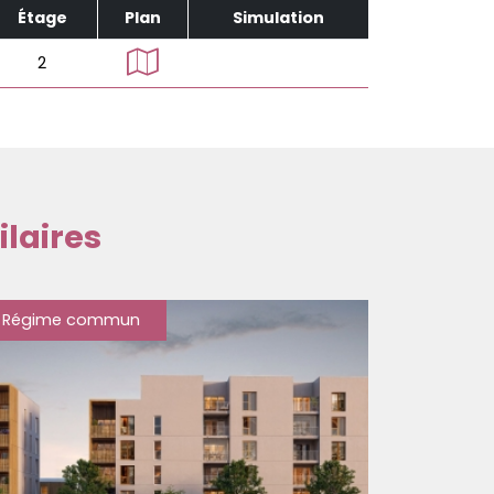
Étage
Plan
Simulation
2
laires
Régime commun