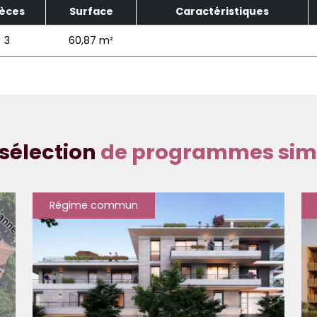
ièces
Surface
Caractéristiques
3
60,87 m²
sélection
de programmes simi
Régime commun