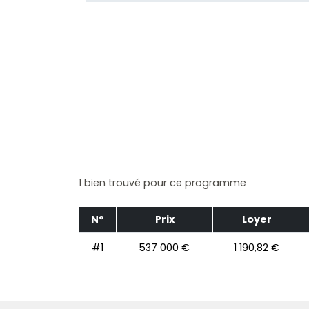
1 bien trouvé pour ce programme
N°
Prix
Loyer
#1
537 000 €
1 190,82 €