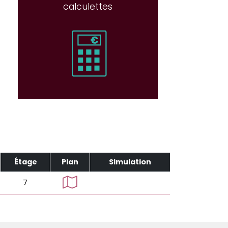
calculettes
Étage
Plan
Simulation
7