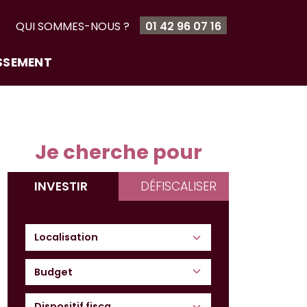
T
QUI SOMMES-NOUS ?
01 42 96 07 16
ISSEMENT
Je cherche pour
INVESTIR
DÉFISCALISER
Budget