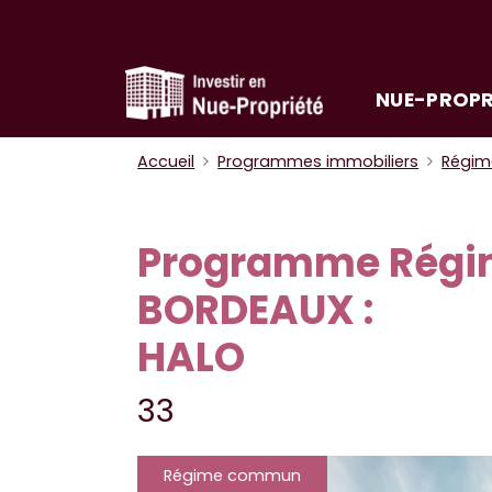
NUE-PROPR
Accueil
Programmes immobiliers
Régi
Programme Rég
BORDEAUX :
HALO
33
Régime commun