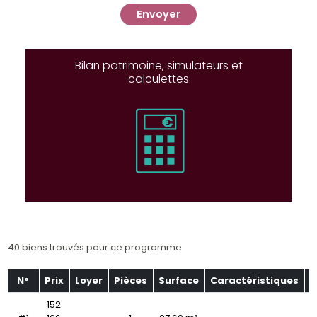
Envoyer
Bilan patrimoine, simulateurs et
calculettes
40 biens trouvés pour ce programme
N°
Prix
Loyer
Pièces
Surface
Caractéristiques
É
152