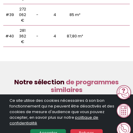
272
#39
062
-
4
85 m²
€
281
#40
362
-
4
87,80 m²
€
Notre sélection
de programmes
similaires
Ce site utilise des cookies nécessaires à son bon
fonctionnement qui ne peuvent être désactivés et des
cookies de mesure d'audience que vous pouvez
accepter, en savoir plus sur notre
politique de
confidentialité
Accepter
Refuser