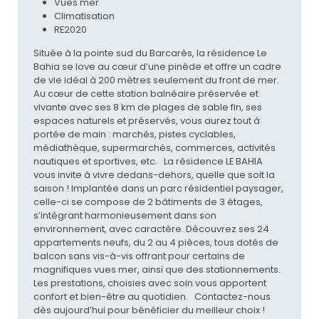
Vues mer
Climatisation
RE2020
Située à la pointe sud du Barcarès, la résidence Le
Bahia se love au cœur d’une pinède et offre un cadre
de vie idéal à 200 mètres seulement du front de mer.
Au cœur de cette station balnéaire préservée et
vivante avec ses 8 km de plages de sable fin, ses
espaces naturels et préservés, vous aurez tout à
portée de main : marchés, pistes cyclables,
médiathèque, supermarchés, commerces, activités
nautiques et sportives, etc. La résidence LE BAHIA
vous invite à vivre dedans-dehors, quelle que soit la
saison ! Implantée dans un parc résidentiel paysager,
celle-ci se compose de 2 bâtiments de 3 étages,
s’intégrant harmonieusement dans son
environnement, avec caractère. Découvrez ses 24
appartements neufs, du 2 au 4 pièces, tous dotés de
balcon sans vis-à-vis offrant pour certains de
magnifiques vues mer, ainsi que des stationnements.
Les prestations, choisies avec soin vous apportent
confort et bien-être au quotidien. Contactez-nous
dès aujourd’hui pour bénéficier du meilleur choix !