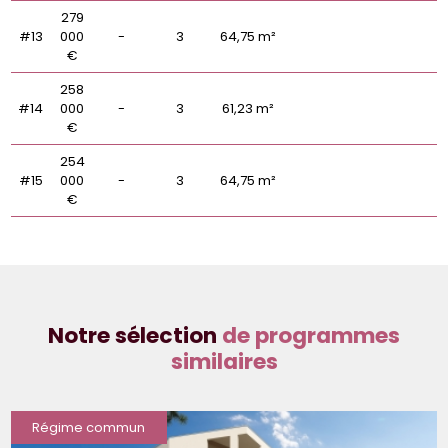
279
#13
000
-
3
64,75 m²
€
258
#14
000
-
3
61,23 m²
€
254
#15
000
-
3
64,75 m²
€
Notre sélection
de programmes
similaires
Régime commun