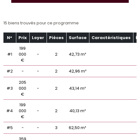
15 biens trouvés pour ce programme
N°
Prix
Loyer
Pièces
Surface
Caractéristiques
É
199
#1
000
-
2
42,73 m²
€
#2
-
-
2
42,96 m²
205
#3
000
-
2
43,14 m²
€
199
#4
000
-
2
40,13 m²
€
#5
-
-
3
62,50 m²
359