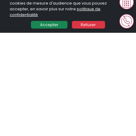
cookies de mesure d'audience que vous pouvez
Mentions légales
accepter, en savoir plus sur notre
politique de
Politique de confidentialité
confidentialité
Plan du site
Accepter
Refuser
CONTACT
23 rue Le Peletier
75009 PARIS
tel:
01 42 96 07 16
© Investir en Nue Propriété 2026. Tous droits réservés. Toute
reproduction même partielle sans notre autorisation est interdite
Réalisation General Web