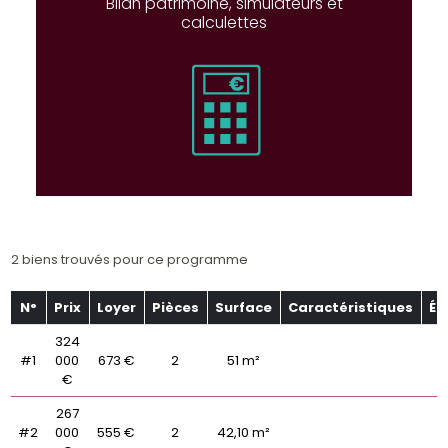
Bilan patrimoine, simulateurs et
calculettes
2 biens trouvés pour ce programme
N°
Prix
Loyer
Pièces
Surface
Caractéristiques
Ét
324
#1
000
673 €
2
51 m²
€
267
#2
000
555 €
2
42,10 m²