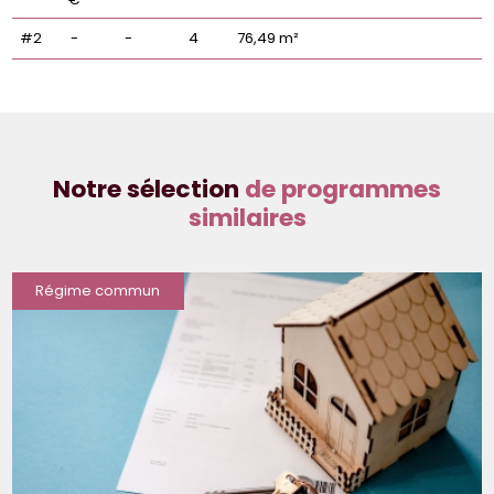
#2
-
-
4
76,49 m²
Notre sélection
de programmes
similaires
Régime commun