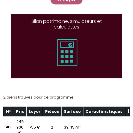
Bilan patrimoine, simulateurs et
calculettes
2 biens trouvés pour ce programme
N°
Prix
Loyer
Pièces
Surface
Caractéristiques
Ét
245
#1
900
755 €
2
39,45 m²
€