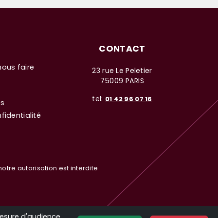
CONTACT
nous faire
23 rue Le Peletier
75009 PARIS
tel:
01 42 96 07 16
es
fidentialité
otre autorisation est interdite
mesure d'audience