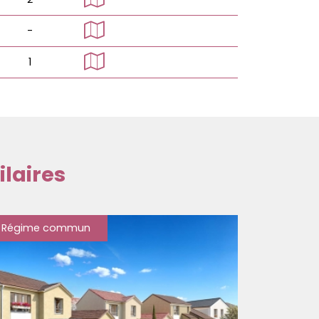
-
1
laires
Régime commun