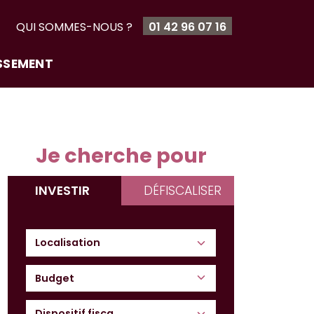
T
QUI SOMMES-NOUS ?
01 42 96 07 16
ISSEMENT
Je cherche pour
INVESTIR
DÉFISCALISER
Budget