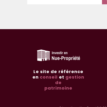
Le site de référence
en
conseil
et
gestion
de
patrimoine