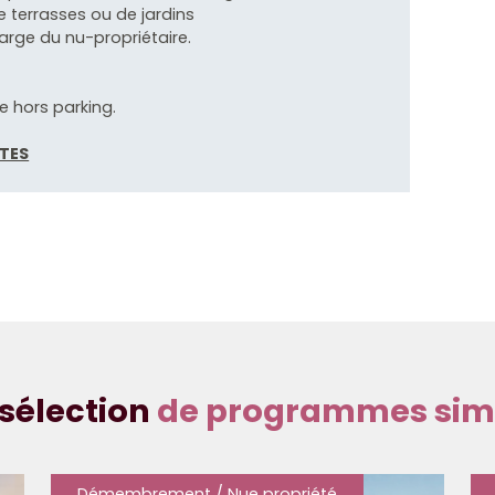
 terrasses ou de jardins
arge du nu-propriétaire.
e hors parking.
ITES
sélection
de programmes simi
Démembrement / Nue propriété