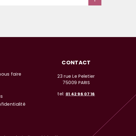
CONTACT
nous faire
23 rue Le Peletier
75009 PARIS
tel:
01 42 96 07 16
es
fidentialité