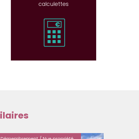
calculettes
laires
Démembrement / Nue propriété