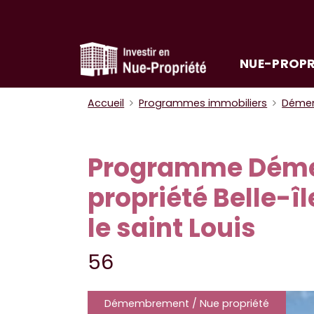
NUE-PROPR
Accueil
Programmes immobiliers
Démem
Programme Déme
propriété Belle-î
le saint Louis
56
Démembrement / Nue propriété