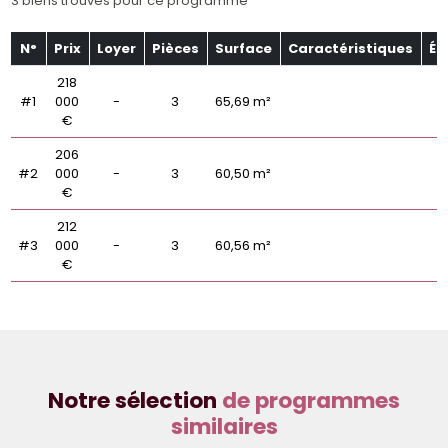
3 biens trouvés pour ce programme
N°
Prix
Loyer
Pièces
Surface
Caractéristiques
Ét
218
#1
000
-
3
65,69 m²
€
206
#2
000
-
3
60,50 m²
€
212
#3
000
-
3
60,56 m²
€
Notre sélection
de programmes
similaires