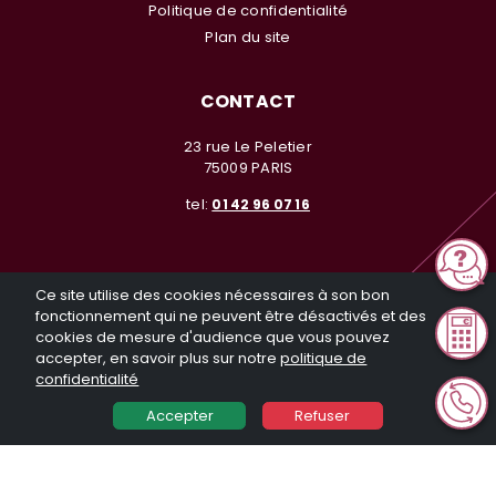
Politique de confidentialité
Plan du site
CONTACT
23 rue Le Peletier
75009 PARIS
tel:
01 42 96 07 16
Ce site utilise des cookies nécessaires à son bon
fonctionnement qui ne peuvent être désactivés et des
cookies de mesure d'audience que vous pouvez
© Investir en Nue Propriété 2026. Tous droits réservés. Toute
accepter, en savoir plus sur notre
politique de
reproduction même partielle sans notre autorisation est interdite
confidentialité
Réalisation General Web
Accepter
Refuser