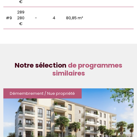
€
289
#9
280
-
4
80,85 m²
€
Notre sélection
de programmes
similaires
Démembrement / Nue propriété