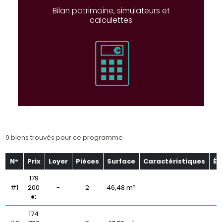
Bilan patrimoine, simulateurs et
calculettes
9 biens trouvés pour ce programme
N°
Prix
Loyer
Pièces
Surface
Caractéristiques
Ét
179
#1
200
-
2
46,48 m²
€
174