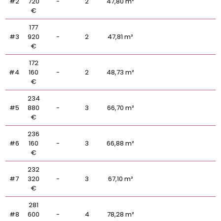
#2
720
-
2
47,80 m²
€
177
#3
920
-
2
47,81 m²
€
172
#4
160
-
2
48,73 m²
€
234
#5
880
-
3
66,70 m²
€
236
#6
160
-
3
66,88 m²
€
232
#7
320
-
3
67,10 m²
€
281
#8
600
-
4
78,28 m²