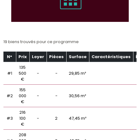
19 biens trouvés pour ce programme
N°
Prix
Loyer
Pièces
Surface
Caractéristiques
É
135
#1
500
-
-
29,85 m²
€
155
#2
000
-
-
30,56 m²
€
216
#3
100
-
2
47,45 m²
€
208