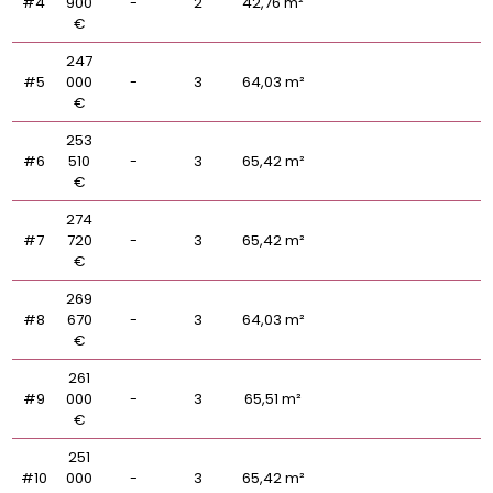
#4
900
-
2
42,76 m²
€
247
#5
000
-
3
64,03 m²
€
253
#6
510
-
3
65,42 m²
€
274
#7
720
-
3
65,42 m²
€
269
#8
670
-
3
64,03 m²
€
261
#9
000
-
3
65,51 m²
€
251
#10
000
-
3
65,42 m²