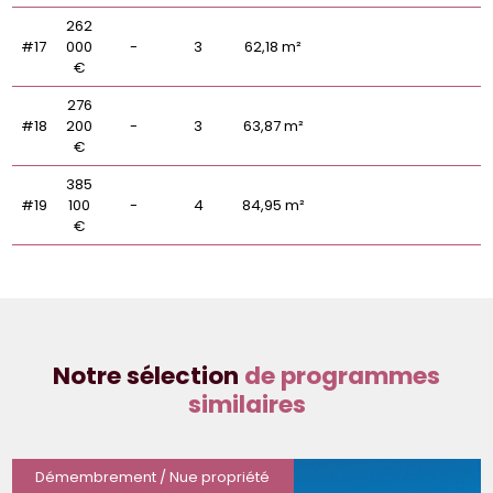
262
#17
000
-
3
62,18 m²
€
276
#18
200
-
3
63,87 m²
€
385
#19
100
-
4
84,95 m²
€
Notre sélection
de programmes
similaires
Démembrement / Nue propriété