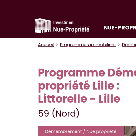
NUE-PROPR
Accueil
Programmes immobiliers
Démem
Programme Déme
propriété Lille :
Littorelle - Lille
59 (Nord)
Démembrement / Nue propriété