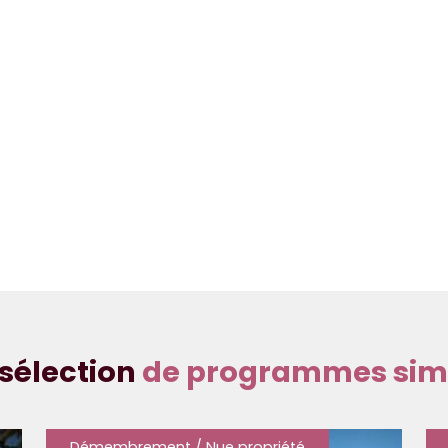
sélection
de programmes simi
Démembrement / Nue propriété