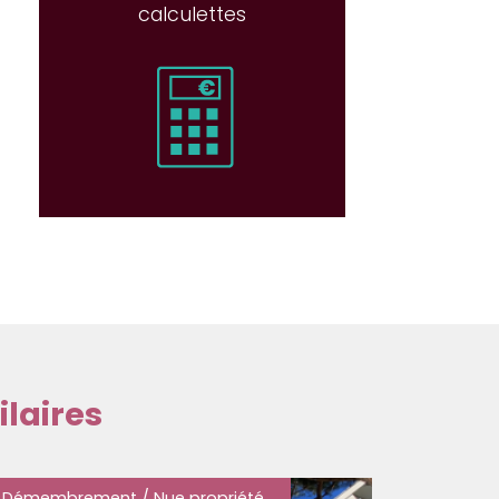
calculettes
laires
Démembrement / Nue propriété