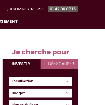
T
QUI SOMMES-NOUS ?
01 42 96 07 16
ISSEMENT
Je cherche pour
INVESTIR
DÉFISCALISER
Budget