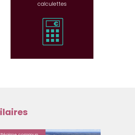
calculettes
laires
Régime commun