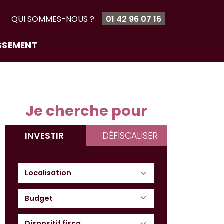
T
QUI SOMMES-NOUS ?
01 42 96 07 16
ISSEMENT
Je cherche pour
INVESTIR
DÉFISCALISER
Budget