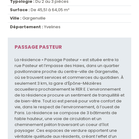
Typologie :
Du 2 au 3 pièces
Surface :
De 45,51 à 64,05 m²
Ville :
Gargenville
Département :
Yvelines
PASSAGE PASTEUR
La résidence « Passage Pasteur » est située entre la
rue Pasteur et l’impasse des Haies, dans un quartier
pavillonnaire proche du centre-ville de Gargenville,
où se trouvent services et commerces du quotidien. À
seulement 3 km, la gare d’Épône-Mézières
accueillera prochainement le RER E. L’environnement
de la résidence procure un sentiment de tranquillité et
de bien-être. Tout ici est pensé pour votre confort de
vie, dans le respect de l’environnement, à l’ouest de
Paris. La résidence se compose de 3 bâtiments de
faible hauteur, une voie de circulation et un
cheminement piéton traversant un coeur d’îlot
paysager. Ces espaces de verdure apportent une
véritable quiétude aux résidents, créant l’effet d’un