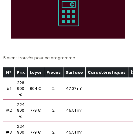
5 biens trouvés pour ce programme
N°
Prix
Loyer
Pièces
Surface
Caractéristiques
Ét
226
#1
900
804 €
2
47,07 m²
€
224
#2
900
779 €
2
45,51 m²
€
224
#3
900
779 €
2
45,51 m²