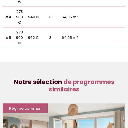
€
278
#4
900
940 €
3
64,05 m²
€
278
#5
900
962 €
3
64,05 m²
€
Notre sélection
de programmes
similaires
Régime commun