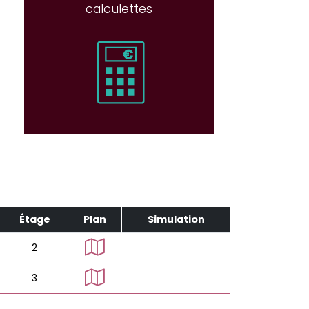
calculettes
Étage
Plan
Simulation
2
3