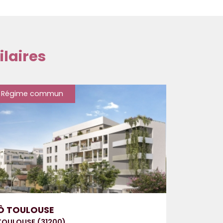
laires
Régime commun
Ô TOULOUSE
TOULOUSE (31200)