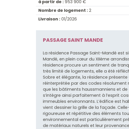
à partir de :
953 900 €
Nombre de logement :
2
Livraison :
01/2026
PASSAGE SAINT MANDE
La résidence Passage Saint-Mandé est sit
Mandé, en plein cœur du XIIème arrondis
résidence procure un sentiment de tranq
très limité de logements, elle a été réfléc
Sobre et élégante, la résidence présente 
réinterprétée par des codes résolument m
que les bâtiments haussmanniens et de g
s’intègre ainsi parfaitement à l’esprit c
immeubles environnants. L’édifice est habi
vient dessiner la grille de la façade. Cel
rigoureuse et répétitive des éléments tout
environnemental est particulièrement prés
de matériaux naturels et leur provenance