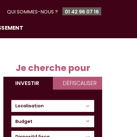
T
QUI SOMMES-NOUS ?
01 42 96 07 16
ISSEMENT
Je cherche pour
INVESTIR
DÉFISCALISER
Budget