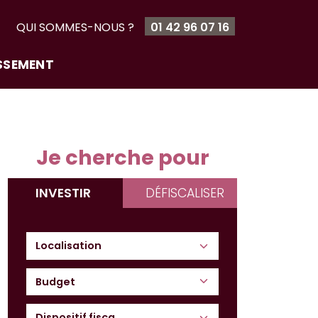
T
QUI SOMMES-NOUS ?
01 42 96 07 16
ISSEMENT
Je cherche pour
INVESTIR
DÉFISCALISER
Budget