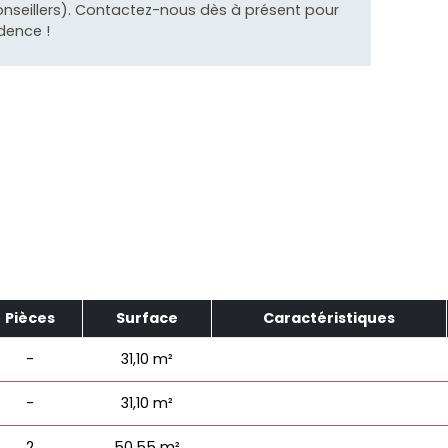
onseillers). Contactez-nous dès à présent pour
idence !
Pièces
Surface
Caractéristiques
-
31,10 m²
-
31,10 m²
2
50,55 m²