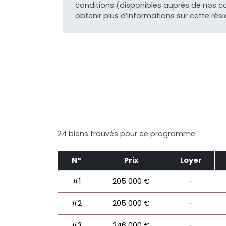
conditions (disponibles auprès de nos c
obtenir plus d’informations sur cette rés
24 biens trouvés pour ce programme
N°
Prix
Loyer
#1
205 000 €
-
#2
205 000 €
-
#3
246 000 €
-