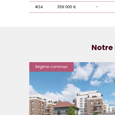
#24
359 000 €
-
Notre 
Régime commun