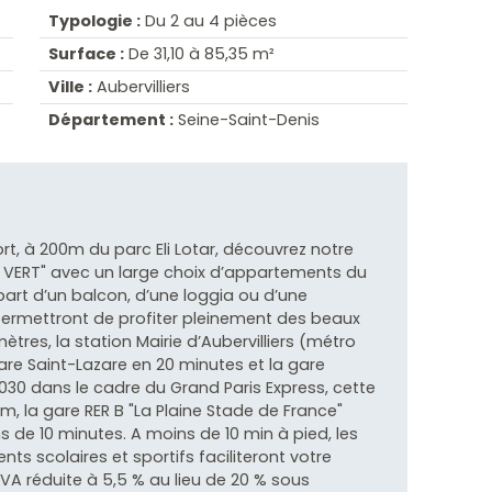
Typologie :
Du 2 au 4 pièces
Surface :
De 31,10 à 85,35 m²
Ville :
Aubervilliers
Département :
Seine-Saint-Denis
rt, à 200m du parc Eli Lotar, découvrez notre
N VERT" avec un large choix d’appartements du
part d’un balcon, d’une loggia ou d’une
permettront de profiter pleinement des beaux
tres, la station Mairie d’Aubervilliers (métro
gare Saint-Lazare en 20 minutes et la gare
30 dans le cadre du Grand Paris Express, cette
 km, la gare RER B "La Plaine Stade de France"
de 10 minutes. A moins de 10 min à pied, les
s scolaires et sportifs faciliteront votre
 TVA réduite à 5,5 % au lieu de 20 % sous