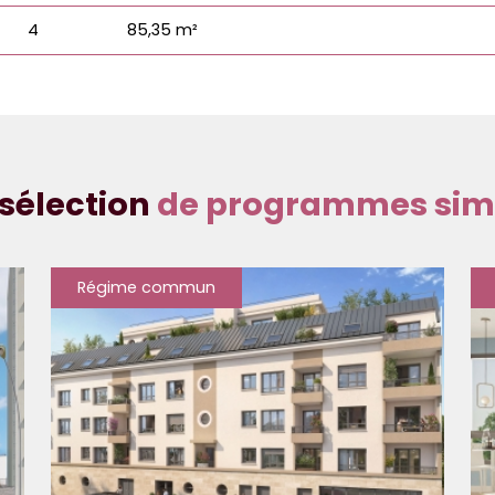
4
85,35 m²
sélection
de programmes simi
Régime commun