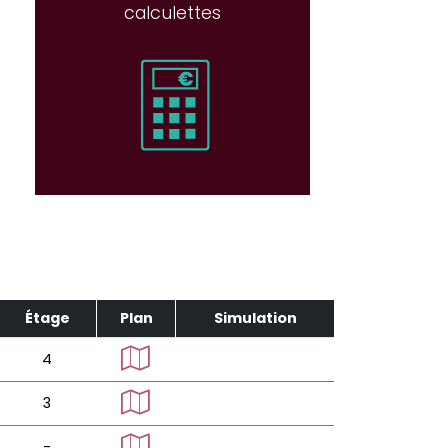
calculettes
Étage
Plan
Simulation
4
3
-