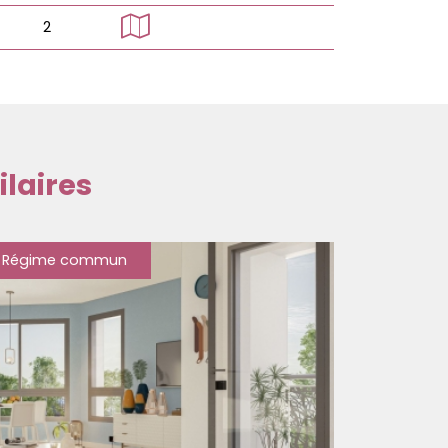
2
laires
Régime commun