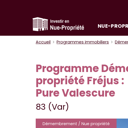
NUE-PROPR
Accueil
Programmes immobiliers
Démem
Programme Déme
propriété Fréjus :
Pure Valescure
83 (Var)
Démembrement / Nue propriété