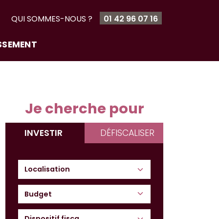
T
QUI SOMMES-NOUS ?
01 42 96 07 16
ISSEMENT
Je cherche pour
INVESTIR
DÉFISCALISER
Budget