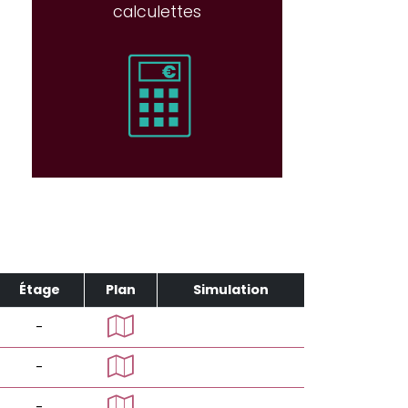
calculettes
Étage
Plan
Simulation
-
-
-