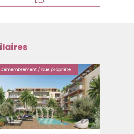
laires
Démembrement / Nue propriété