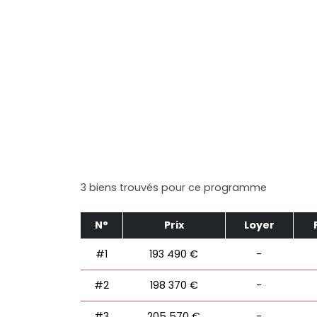
3 biens trouvés pour ce programme
N°
Prix
Loyer
#1
193 490 €
-
#2
198 370 €
-
#3
205 570 €
-