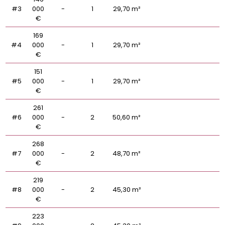
#3
000
-
1
29,70 m²
€
169
#4
000
-
1
29,70 m²
€
151
#5
000
-
1
29,70 m²
€
261
#6
000
-
2
50,60 m²
€
268
#7
000
-
2
48,70 m²
€
219
#8
000
-
2
45,30 m²
€
223