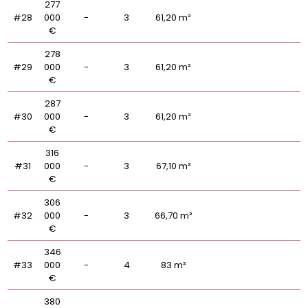
277
#28
000
-
3
61,20 m²
€
278
#29
000
-
3
61,20 m²
€
287
#30
000
-
3
61,20 m²
€
316
#31
000
-
3
67,10 m²
€
306
#32
000
-
3
66,70 m²
€
346
#33
000
-
4
83 m²
€
380