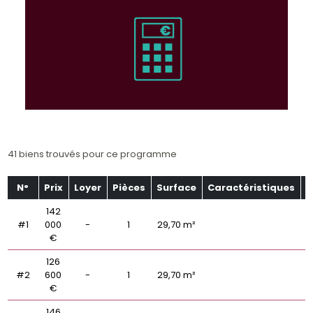
41 biens trouvés pour ce programme
N°
Prix
Loyer
Pièces
Surface
Caractéristiques
É
142
#1
000
-
1
29,70 m²
€
126
#2
600
-
1
29,70 m²
€
146