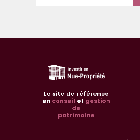
Le site de référence
en
conseil
et
gestion
de
patrimoine