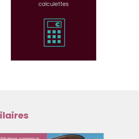
calculettes
laires
Régime commun