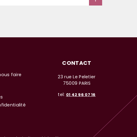
CONTACT
nous faire
23 rue Le Peletier
75009 PARIS
tel:
01 42 96 07 16
es
fidentialité