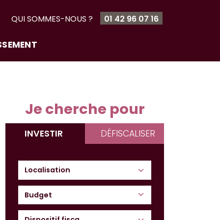
T
QUI SOMMES-NOUS ?
01 42 96 07 16
ISSEMENT
Je cherche pour
INVESTIR
DÉFISCALISER
Budget