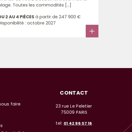
plage. Toutes les commodités [...]
DU 2 AU 4 PIÈCES
à partir de
247 900 €
Disponibilité : octobre 2027
CONTACT
nous faire
23 rue Le Peletier
75009 PARIS
tel:
01 42 96 07 16
es