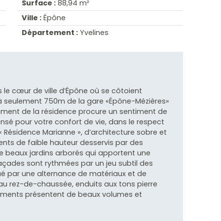
Surface :
88,94 m²
Ville :
Épône
Département :
Yvelines
 le cœur de ville d’Épône où se côtoient
 à seulement 750m de la gare «Épône-Mézières»
nnement de la résidence procure un sentiment de
pensé pour votre confort de vie, dans le respect
 « Résidence Marianne », d’architecture sobre et
ts de faible hauteur desservis par des
 beaux jardins arborés qui apportent une
 façades sont rythmées par un jeu subtil des
é par une alternance de matériaux et de
 au rez-de-chaussée, enduits aux tons pierre
ogements présentent de beaux volumes et