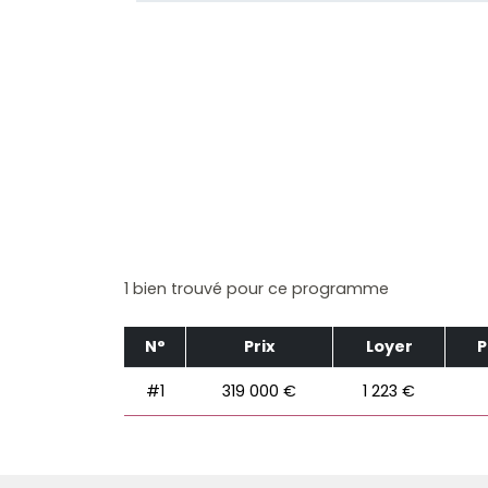
1 bien trouvé pour ce programme
N°
Prix
Loyer
P
#1
319 000 €
1 223 €