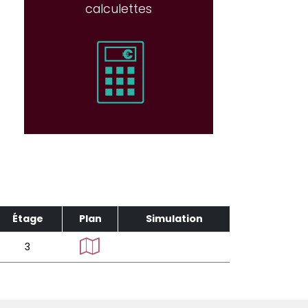
calculettes
Étage
Plan
Simulation
3