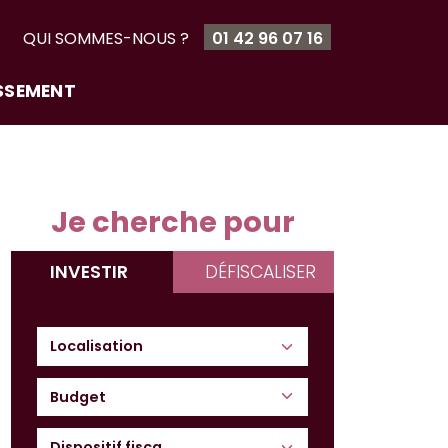
T
QUI SOMMES-NOUS ?
01 42 96 07 16
ISSEMENT
Je cherche pour
INVESTIR
DÉFISCALISER
Budget