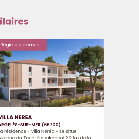
laires
Régime commun
VILLA NEREA
ARGELÈS-SUR-MER (66700)
La résidence « Villa Néréa » se situe
Avenue du Tech, à seulement 300m de la