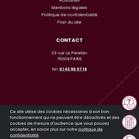
Actualités
Mentions légales
Politique de confidentialité
Plan du site
CONTACT
23 rue Le Peletier
75009 PARIS
tel:
01 42 96 07 16
© Investir en Nue Propriété 2026. Tous droits réservés. Toute
Ce site utilise des cookies nécessaires à son bon
reproduction même partielle sans notre autorisation est interdite
fonctionnement qui ne peuvent être désactivés et des
Réalisation General Web
cookies de mesure d'audience que vous pouvez
accepter, en savoir plus sur notre
politique de
confidentialité