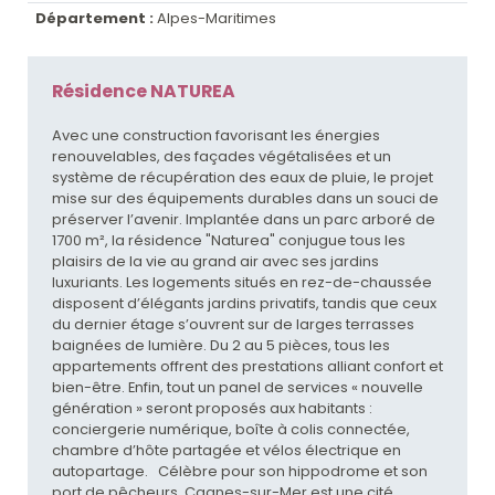
Département :
Alpes-Maritimes
Résidence NATUREA
Avec une construction favorisant les énergies
renouvelables, des façades végétalisées et un
système de récupération des eaux de pluie, le projet
mise sur des équipements durables dans un souci de
préserver l’avenir. Implantée dans un parc arboré de
1700 m², la résidence "Naturea" conjugue tous les
plaisirs de la vie au grand air avec ses jardins
luxuriants. Les logements situés en rez-de-chaussée
disposent d’élégants jardins privatifs, tandis que ceux
du dernier étage s’ouvrent sur de larges terrasses
baignées de lumière. Du 2 au 5 pièces, tous les
appartements offrent des prestations alliant confort et
bien-être. Enfin, tout un panel de services « nouvelle
génération » seront proposés aux habitants :
conciergerie numérique, boîte à colis connectée,
chambre d’hôte partagée et vélos électrique en
autopartage. Célèbre pour son hippodrome et son
port de pêcheurs, Cagnes-sur-Mer est une cité