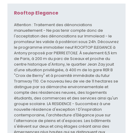
Rooftop Elegance
Attention : Traitement des dénonciations
manuellement - Ne pas tenir compte donc de
l'acceptation des dénonciations sur Immolead - le
promoteur les valide à postériori sous 24h. Découvrez
le programme immobilier neuf ROOFTOP ELEGANCE à
Antony proposé par PIERRE ETOILE. À seulement 6,5 km
de Paris, à 200 m du parc de Sceaux et proche du
centre historique d'Antony, le quartier Jean Zay jouit
d'une situation privilégiée, à 400 m de la gare RER B
"Croix de Berny" et à proximité immédiate du futur
Tramway T10. Ce nouveau lieu de vie de 11 hectares se
distingue par sa démarche environnementale et
compte des résidences neuves, des logements
étudiants, des commerces et des services ainsi qu'un
groupe scolaire. LA RESIDENCE - Succombez à une
nouvelle résidence d'exception ! D'inspiration
contemporaine, l'architecture d'Elégance joue sur
l'alternance de pleins et d'espaces. Les bâtiments
s'élèvent sur deux et cinq étages créant ainsi des
émergences plus hautes qui se distinguent aux