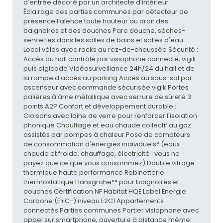
d'entrée décoré par un architecte d'intérieur
Éclairage des parties communes par détecteur de
présence Faïence toute hauteur au droit des
baignoires et des douches Pare douche, sèches-
serviettes dans les salles de bains et salles d'eau
Local vélos avec racks au rez-de-chaussée Sécurité :
Accès au hall contrôlé par visiophone connecté, vigik
puis digicode Vidéosurveillance 24h/24 du hall et de
la rampe d'accès au parking Accès au sous-sol par
ascenseur avec commande sécurisée vigik Portes
palières à âme métallique avec serrure de sûreté 3
points A2P Confort et développement durable :
Cloisons avec laine de verre pour renforcer l'isolation
phonique Chauffage et eau chaude collectif au gaz
assistés par pompes à chaleur Pose de compteurs
de consommation d'énergies individuels* (eaux
chaude et froide, chauffage, électricité : vous ne
payez que ce que vous consommez) Double vitrage
thermique haute performance Robinetterie
thermostatique Hansgrohe** pour baignoires et
douches Certification NF Habitat HQE Label Energie
Carbone (E+C-) niveau E2C1 Appartements
connectés Parties communes Portier visiophone avec
appel sur smartphone, ouverture à distance même