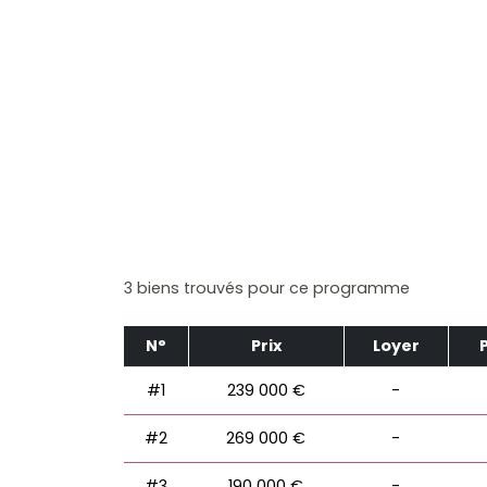
3 biens trouvés pour ce programme
N°
Prix
Loyer
#1
239 000 €
-
#2
269 000 €
-
#3
190 000 €
-