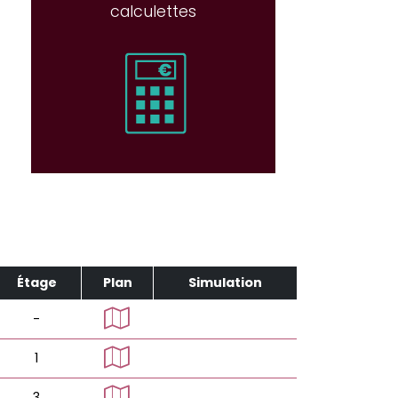
calculettes
Étage
Plan
Simulation
-
1
3