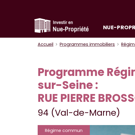
NUE-PROPR
Accueil
Programmes immobiliers
Régi
Programme Régi
sur-Seine :
RUE PIERRE BROS
94 (Val-de-Marne)
Régime commun