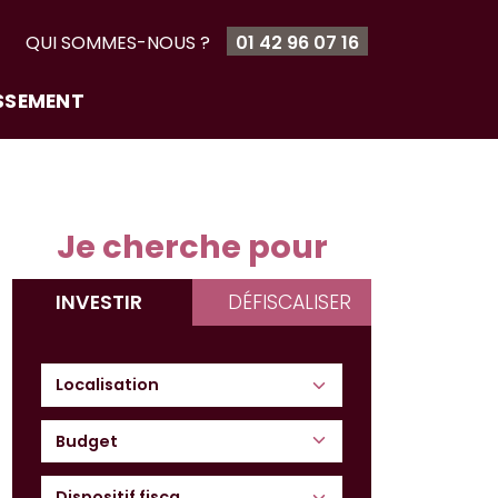
T
QUI SOMMES-NOUS ?
01 42 96 07 16
ISSEMENT
Je cherche pour
INVESTIR
DÉFISCALISER
Budget