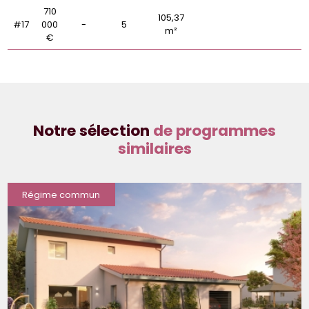
710
105,37
#17
000
-
5
m²
€
Notre sélection
de programmes
similaires
Régime commun