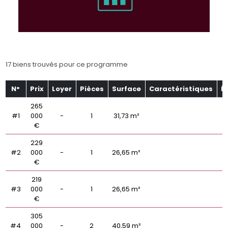
17 biens trouvés pour ce programme
N°
Prix
Loyer
Pièces
Surface
Caractéristiques
É
265
#1
000
-
1
31,73 m²
€
229
#2
000
-
1
26,65 m²
€
219
#3
000
-
1
26,65 m²
€
305
#4
000
-
2
40,59 m²