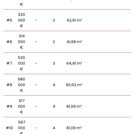
€
320
#5
000
-
2
42,61 m²
€
314
#6
000
-
2
41,68 m²
€
530
#7
000
-
3
64,91 m²
€
680
#8
000
-
4
90,52 m²
€
617
#9
000
-
4
81,09 m²
€
597
#10
000
-
4
81,09 m²
€