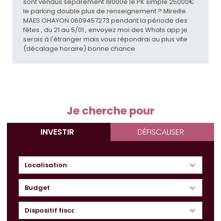
sont vendus séparément 18000e le PK simple 25000€
le parking double plus de renseignement ? Mireille
MAES OHAYON 0609457273 pendant la période des
fêtes , du 21 au 5/01 , envoyez moi des Whats app je
serais à l'étranger mais vous répondrai au plus vite
(décalage horaire) bonne chance
Je cherche pour
INVESTIR
DÉFISCALISER
Budget