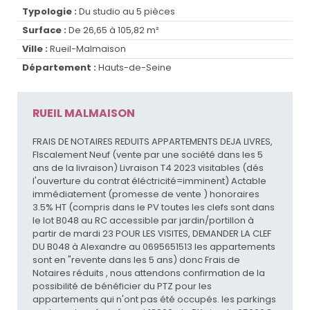
Typologie :
Du studio au 5 pièces
Surface :
De 26,65 à 105,82 m²
Ville :
Rueil-Malmaison
Département :
Hauts-de-Seine
RUEIL MALMAISON
FRAIS DE NOTAIRES REDUITS APPARTEMENTS DEJA LIVRES,
FIscalement Neuf (vente par une société dans les 5
ans de la livraison) Livraison T4 2023 visitables (dés
l'ouverture du contrat éléctricité=imminent) Actable
immédiatement (promesse de vente ) honoraires
3.5% HT (compris dans le PV toutes les clefs sont dans
le lot B048 au RC accessible par jardin/portillon à
partir de mardi 23 POUR LES VISITES, DEMANDER LA CLEF
DU B048 à Alexandre au 0695651513 les appartements
sont en "revente dans les 5 ans) donc Frais de
Notaires réduits , nous attendons confirmation de la
possibilité de bénéficier du PTZ pour les
appartements qui n'ont pas été occupés. les parkings