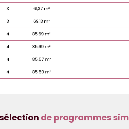
3
61,37 m²
3
69,13 m²
4
85,69 m²
4
85,69 m²
4
85,57 m²
4
85,50 m²
sélection
de programmes simi