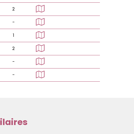
2
-
1
2
-
-
laires