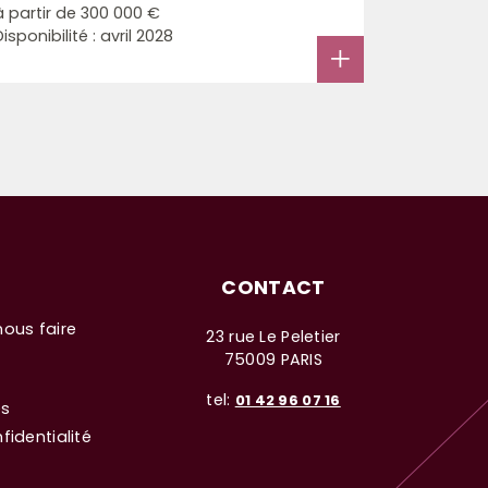
à partir de
300 000 €
Disponibilité : avril 2028
CONTACT
nous faire
23 rue Le Peletier
75009 PARIS
tel:
01 42 96 07 16
es
fidentialité