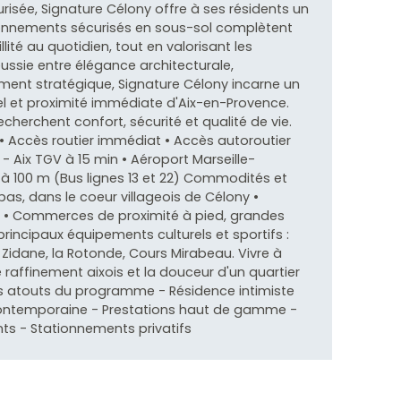
risée, Signature Célony offre à ses résidents un
tionnements sécurisés en sous-sol complètent
llité au quotidien, tout en valorisant les
ussie entre élégance architecturale,
nt stratégique, Signature Célony incarne un
tiel et proximité immédiate d'Aix-en-Provence.
cherchent confort, sécurité et qualité de vie.
• Accès routier immédiat • Accès autoroutier
 - Aix TGV à 15 min • Aéroport Marseille-
" à 100 m (Bus lignes 13 et 22) Commodités et
pas, dans le coeur villageois de Célony •
s • Commerces de proximité à pied, grandes
principaux équipements culturels et sportifs :
Zidane, la Rotonde, Cours Mirabeau. Vivre à
le raffinement aixois et la douceur d'un quartier
Les atouts du programme - Résidence intimiste
 contemporaine - Prestations haut de gamme -
ts - Stationnements privatifs