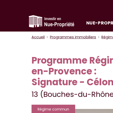
NUE-PROPR
Accueil
Programmes immobiliers
Régi
Programme Régi
en-Provence :
Signature - Célo
13 (Bouches-du-Rhôn
Régime commun