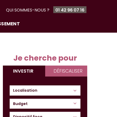
T
QUI SOMMES-NOUS ?
01 42 96 07 16
ISSEMENT
Je cherche pour
INVESTIR
DÉFISCALISER
Budget