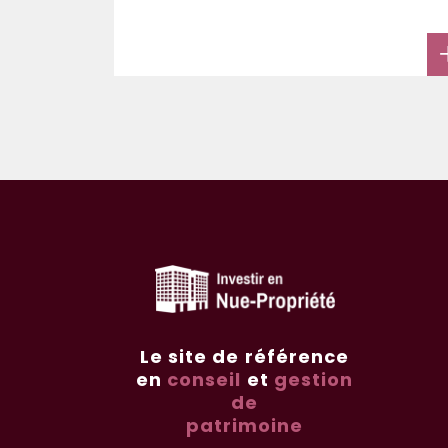
Le site de référence
en
conseil
et
gestion
de
patrimoine