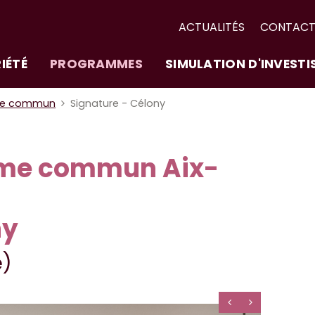
ACTUALITÉS
CONTAC
IÉTÉ
PROGRAMMES
SIMULATION D'INVEST
me commun
Signature - Célony
me commun Aix-
ny
e)