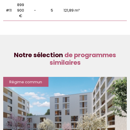
899
#11
900
-
5
121,89 m²
€
Notre sélection
de programmes
similaires
Régime commun