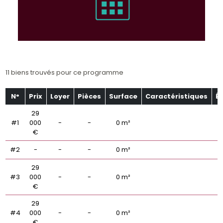
11 biens trouvés pour ce programme
N°
Prix
Loyer
Pièces
Surface
Caractéristiques
É
29
#1
000
-
-
0 m²
€
#2
-
-
-
0 m²
29
#3
000
-
-
0 m²
€
29
#4
000
-
-
0 m²
€