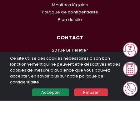
Mentions légales
Politique de confidentialité
Plan du site
CONTACT
23 rue Le Peletier
75009 PARIS
Ce site utilise des cookies nécessaires à son bon
fonctionnement qui ne peuvent être désactivés et des
tel:
01 42 96 07 16
cookies de mesure d'audience que vous pouvez
accepter, en savoir plus sur notre
politique de
confidentialité
Accepter
Refuser
© Investir en Nue Propriété 2026. Tous droits réservés. Toute
reproduction même partielle sans notre autorisation est interdite
Réalisation General Web