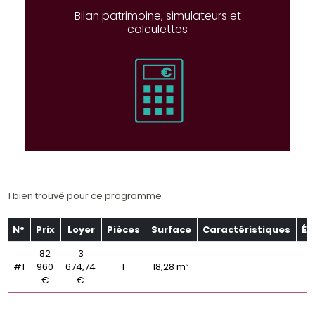
Bilan patrimoine, simulateurs et
calculettes
1 bien trouvé pour ce programme
N°
Prix
Loyer
Pièces
Surface
Caractéristiques
Ét
82
3
#1
960
674,74
1
18,28 m²
€
€