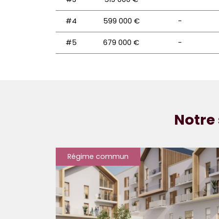
#4
599 000 €
-
#5
679 000 €
-
Notre 
Régime commun