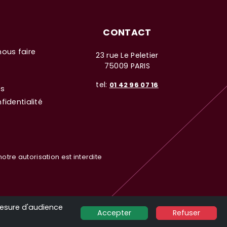
CONTACT
nous faire
23 rue Le Peletier
75009 PARIS
tel:
01 42 96 07 16
es
fidentialité
otre autorisation est interdite
mesure d'audience
Accepter
Refuser