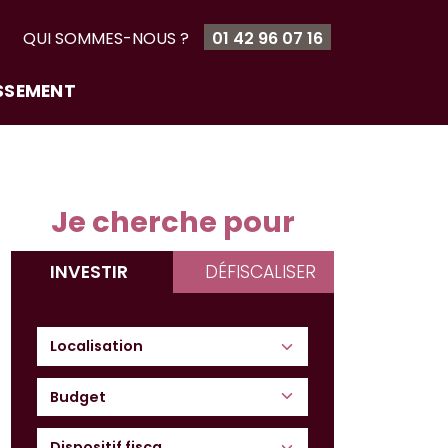
T
QUI SOMMES-NOUS ?
01 42 96 07 16
ISSEMENT
Je cherche pour
INVESTIR
DÉFISCALISER
Budget