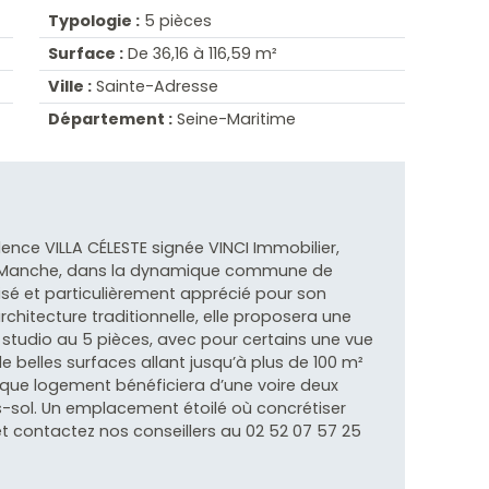
Typologie :
5 pièces
Surface :
De 36,16 à 116,59 m²
Ville :
Sainte-Adresse
Département :
Seine-Maritime
dence VILLA CÉLESTE signée VINCI Immobilier,
 la Manche, dans la dynamique commune de
isé et particulièrement apprécié pour son
chitecture traditionnelle, elle proposera une
studio au 5 pièces, avec pour certains une vue
de belles surfaces allant jusqu’à plus de 100 m²
aque logement bénéficiera d’une voire deux
s-sol. Un emplacement étoilé où concrétiser
 et contactez nos conseillers au 02 52 07 57 25