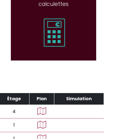
calculettes
Étage
Plan
Simulation
4
1
1