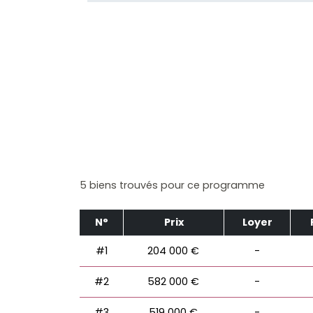
5 biens trouvés pour ce programme
N°
Prix
Loyer
#1
204 000 €
-
#2
582 000 €
-
#3
519 000 €
-