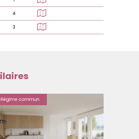
4
3
laires
Régime commun