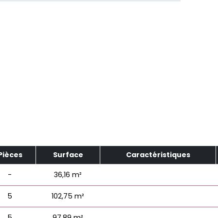
Pièces
Surface
Caractéristiques
-
36,16 m²
5
102,75 m²
5
97,89 m²