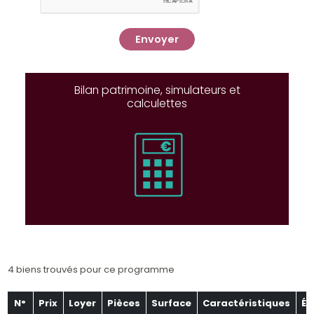
Envoyer
Bilan patrimoine, simulateurs et
calculettes
4 biens trouvés pour ce programme
N°
Prix
Loyer
Pièces
Surface
Caractéristiques
Ét