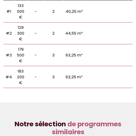
133
#1
000
-
2
40,25 m²
€
129
#2
300
-
2
44,55 m²
€
179
#3
500
-
3
63,25 m²
€
183
#4
200
-
3
63,25 m²
€
Notre sélection
de programmes
similaires