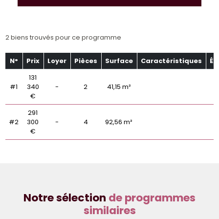
2 biens trouvés pour ce programme
N°
Prix
Loyer
Pièces
Surface
Caractéristiques
Ét
131
#1
340
-
2
41,15 m²
€
291
#2
300
-
4
92,56 m²
€
Notre sélection
de programmes
similaires