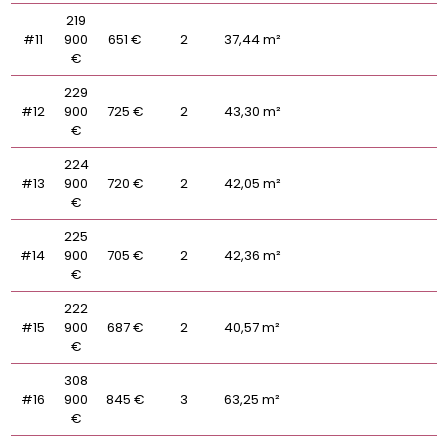
219
#11
900
651 €
2
37,44 m²
€
229
#12
900
725 €
2
43,30 m²
€
224
#13
900
720 €
2
42,05 m²
€
225
#14
900
705 €
2
42,36 m²
€
222
#15
900
687 €
2
40,57 m²
€
308
#16
900
845 €
3
63,25 m²
€