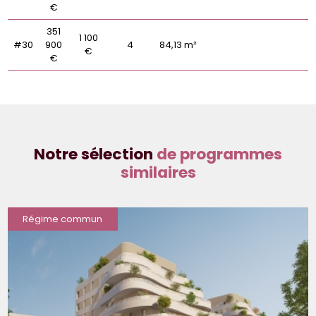
€
351
1 100
#30
900
4
84,13 m²
€
€
Notre sélection
de programmes
similaires
Régime commun