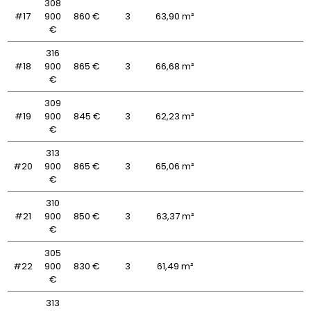
308
#17
900
860 €
3
63,90 m²
€
316
#18
900
865 €
3
66,68 m²
€
309
#19
900
845 €
3
62,23 m²
€
313
#20
900
865 €
3
65,06 m²
€
310
#21
900
850 €
3
63,37 m²
€
305
#22
900
830 €
3
61,49 m²
€
313