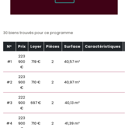
30 biens trouvés pour ce programme
N°
Prix
Loyer
Pièces
Surface
Caractéristiques
É
223
#1
900
719 €
2
40,57 m²
€
223
#2
900
710 €
2
40,97 m²
€
222
#3
900
697 €
2
40,13 m²
€
223
#4
900
710 €
2
41,39 m²