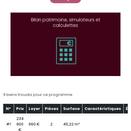
Bilan patrimoine, simulateurs et
calculettes
9 biens trouvés pour ce programme
N°
Prix
Loyer
Pièces
Surface
Caractéristiques
Ét
234
#1
900
660 €
2
45,22 m²
€