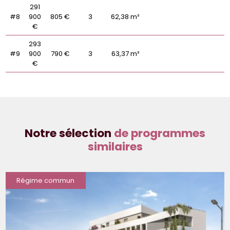
291
#8
900
805 €
3
62,38 m²
€
293
#9
900
790 €
3
63,37 m²
€
Notre sélection
de programmes
similaires
Régime commun