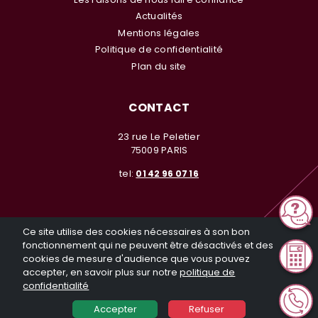
Actualités
Mentions légales
Politique de confidentialité
Plan du site
CONTACT
23 rue Le Peletier
75009 PARIS
tel:
01 42 96 07 16
Ce site utilise des cookies nécessaires à son bon
fonctionnement qui ne peuvent être désactivés et des
cookies de mesure d'audience que vous pouvez
© Investir en Nue Propriété 2026. Tous droits réservés. Toute
accepter, en savoir plus sur notre
politique de
reproduction même partielle sans notre autorisation est interdite
confidentialité
Réalisation General Web
Accepter
Refuser