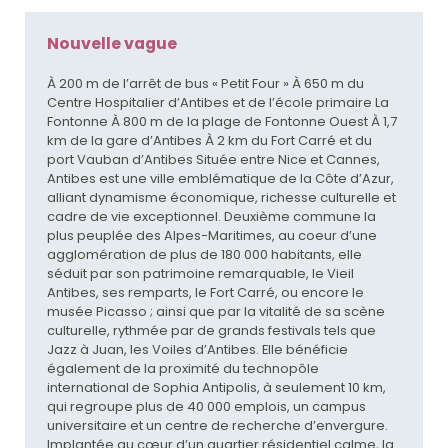
Nouvelle vague
À 200 m de l’arrêt de bus « Petit Four » À 650 m du
Centre Hospitalier d’Antibes et de l’école primaire La
Fontonne À 800 m de la plage de Fontonne Ouest À 1,7
km de la gare d’Antibes À 2 km du Fort Carré et du
port Vauban d’Antibes Située entre Nice et Cannes,
Antibes est une ville emblématique de la Côte d’Azur,
alliant dynamisme économique, richesse culturelle et
cadre de vie exceptionnel. Deuxième commune la
plus peuplée des Alpes-Maritimes, au coeur d’une
agglomération de plus de 180 000 habitants, elle
séduit par son patrimoine remarquable, le Vieil
Antibes, ses remparts, le Fort Carré, ou encore le
musée Picasso ; ainsi que par la vitalité de sa scène
culturelle, rythmée par de grands festivals tels que
Jazz à Juan, les Voiles d’Antibes. Elle bénéficie
également de la proximité du technopôle
international de Sophia Antipolis, à seulement 10 km,
qui regroupe plus de 40 000 emplois, un campus
universitaire et un centre de recherche d’envergure.
Implantée au cœur d’un quartier résidentiel calme, la