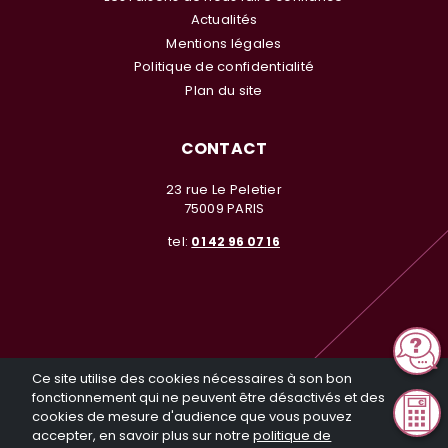
Actualités
Mentions légales
Politique de confidentialité
Plan du site
CONTACT
23 rue Le Peletier
75009 PARIS
tel:
01 42 96 07 16
© Investir en Nue Propriété 2026. Tous droits réservés. Toute
Ce site utilise des cookies nécessaires à son bon
reproduction même partielle sans notre autorisation est interdite
fonctionnement qui ne peuvent être désactivés et des
Réalisation General Web
cookies de mesure d'audience que vous pouvez
accepter, en savoir plus sur notre
politique de