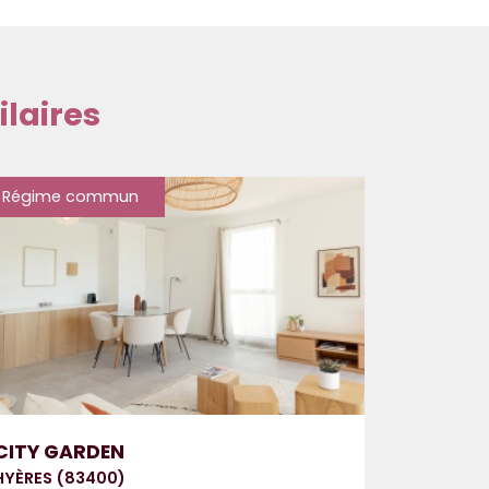
laires
Régime commun
CITY GARDEN
HYÈRES (83400)