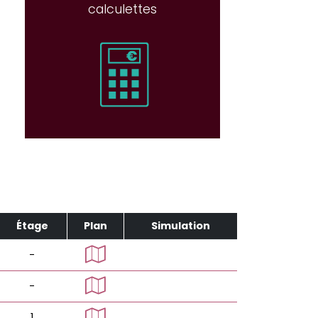
calculettes
Étage
Plan
Simulation
-
-
1