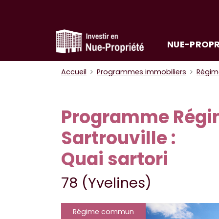
NUE-PROPR
Accueil
Programmes immobiliers
Régi
Programme Rég
Sartrouville :
Quai sartori
78 (Yvelines)
Régime commun