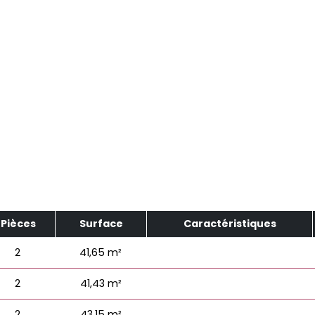
Pièces
Surface
Caractéristiques
2
41,65 m²
2
41,43 m²
2
43,15 m²