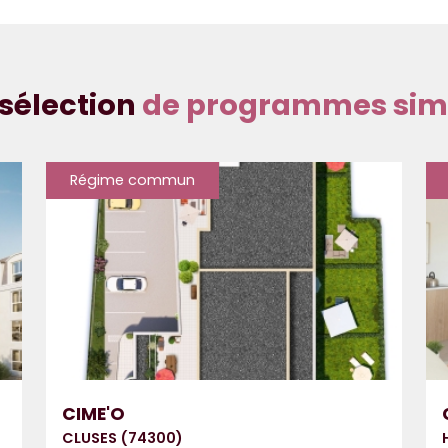
sélection
de programmes simi
Régime commun
CIME'O
CLUSES (74300)