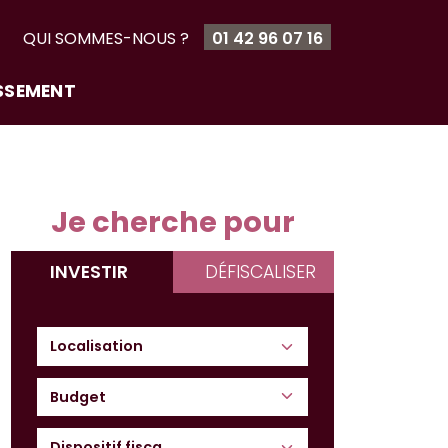
T
QUI SOMMES-NOUS ?
01 42 96 07 16
ISSEMENT
Je cherche pour
INVESTIR
DÉFISCALISER
Budget