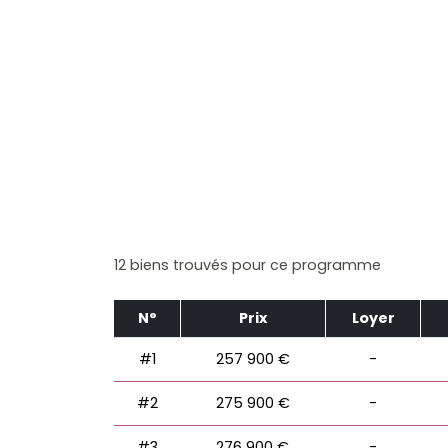
12 biens trouvés pour ce programme
N°
Prix
Loyer
#1
257 900 €
-
#2
275 900 €
-
#3
276 900 €
-