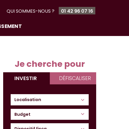
T
QUI SOMMES-NOUS ?
01 42 96 07 16
ISSEMENT
Je cherche pour
INVESTIR
DÉFISCALISER
Budget