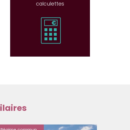
calculettes
laires
Régime commun